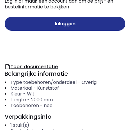
Log in of maak een account aan om de prijs- en
bestelinformatie te bekijken
Inloggen
Toon documentatie
Belangrijke informatie
Type toebehoren/onderdeel
-
Overig
Materiaal
-
Kunststof
Kleur
-
Wit
Lengte
-
2000
mm
Toebehoren
-
nee
Verpakkingsinfo
1
stuk(s)