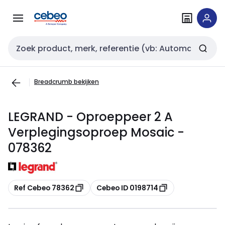
Overslaan
Overslaan
naar
naar
navigatie
inhoud
Zoekveld invoer
Breadcrumb bekijken
LEGRAND - Oproeppeer 2 A
Verplegingsoproep Mosaic -
078362
Kopiëren
Kopiëren
Ref Cebeo 78362
Cebeo ID 0198714