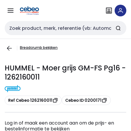
Overslaan
Overslaan
naar
naar
navigatie
inhoud
Zoekveld invoer
Breadcrumb bekijken
HUMMEL - Moer grijs GM-FS Pg16 -
1262160011
Kopiëren
Kopiëren
Ref Cebeo 1262160011
Cebeo ID 0200171
Log in of maak een account aan om de prijs- en
bestelinformatie te bekijken