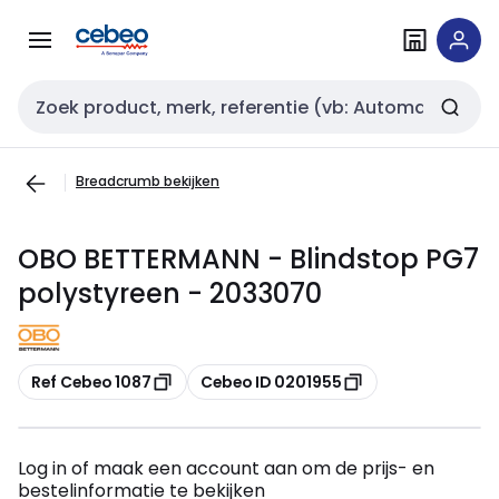
Overslaan
Overslaan
naar
naar
navigatie
inhoud
Zoekveld invoer
Breadcrumb bekijken
OBO BETTERMANN - Blindstop PG7
polystyreen - 2033070
Kopiëren
Kopiëren
Ref Cebeo 1087
Cebeo ID 0201955
Log in of maak een account aan om de prijs- en
bestelinformatie te bekijken