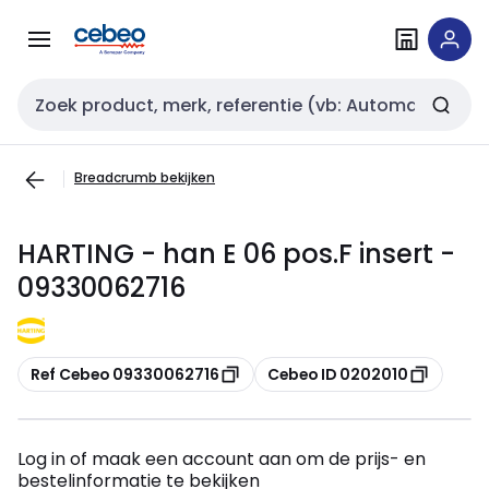
Overslaan
Overslaan
naar
naar
navigatie
inhoud
Zoekveld invoer
Breadcrumb bekijken
HARTING - han E 06 pos.F insert -
09330062716
Kopiëren
Kopiëren
Ref Cebeo 09330062716
Cebeo ID 0202010
Log in of maak een account aan om de prijs- en
bestelinformatie te bekijken