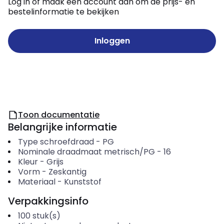
Log in of maak een account aan om de prijs- en
bestelinformatie te bekijken
Inloggen
Toon documentatie
Belangrijke informatie
Type schroefdraad
-
PG
Nominale draadmaat metrisch/PG
-
16
Kleur
-
Grijs
Vorm
-
Zeskantig
Materiaal
-
Kunststof
Verpakkingsinfo
100
stuk(s)