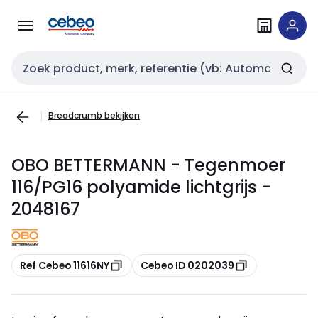
Overslaan
Overslaan
naar
naar
navigatie
inhoud
Zoekveld invoer
Breadcrumb bekijken
OBO BETTERMANN - Tegenmoer
116/PG16 polyamide lichtgrijs -
2048167
Kopiëren
Kopiëren
Ref Cebeo 11616NY
Cebeo ID 0202039