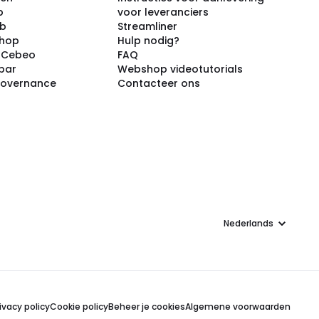
p
voor leveranciers
ub
Streamliner
shop
Hulp nodig?
j Cebeo
FAQ
par
Webshop videotutorials
Governance
Contacteer ons
Taal
ivacy policy
Cookie policy
Beheer je cookies
Algemene voorwaarden