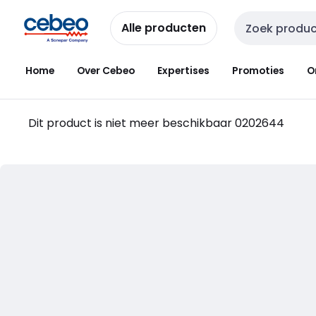
Overslaan
Overslaan
naar
naar
Alle producten
Zoekveld invoer
navigatie
inhoud
Home
Over Cebeo
Expertises
Promoties
O
Dit product is niet meer beschikbaar
0202644