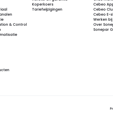
Koperkoers
Cebeo Ap
iaal
Tariefwijzigingen
Cebeo Cl
analen
Cebeo E-
tie
Werken bi
tion & Control
Over Sone
m
Sonepar 
omatisatie
ducten
Pr