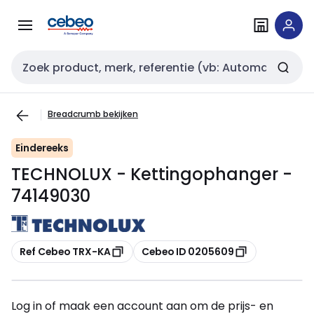
Overslaan
Overslaan
naar
naar
navigatie
inhoud
Zoekveld invoer
Breadcrumb bekijken
Eindereeks
TECHNOLUX - Kettingophanger -
74149030
Kopiëren
Kopiëren
Ref Cebeo TRX-KA
Cebeo ID 0205609
Log in of maak een account aan om de prijs- en