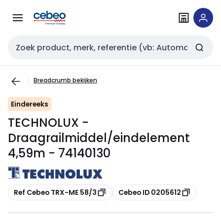
Overslaan
Overslaan
naar
naar
navigatie
inhoud
Zoekveld invoer
Breadcrumb bekijken
Eindereeks
TECHNOLUX -
Draagrailmiddel/eindelement
4,59m - 74140130
Kopiëren
Kopiëren
Ref Cebeo TRX-ME 58/3
Cebeo ID 0205612