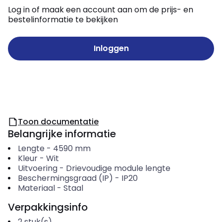
Log in of maak een account aan om de prijs- en
bestelinformatie te bekijken
Inloggen
Toon documentatie
Belangrijke informatie
Lengte
-
4590
mm
Kleur
-
Wit
Uitvoering
-
Drievoudige module lengte
Beschermingsgraad (IP)
-
IP20
Materiaal
-
Staal
Verpakkingsinfo
2
stuk(s)