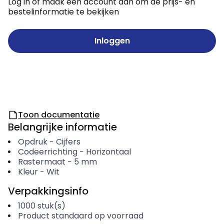
Log in of maak een account aan om de prijs- en
bestelinformatie te bekijken
Inloggen
Toon documentatie
Belangrijke informatie
Opdruk
-
Cijfers
Codeerrichting
-
Horizontaal
Rastermaat
-
5
mm
Kleur
-
Wit
Verpakkingsinfo
1000
stuk(s)
Product standaard op voorraad