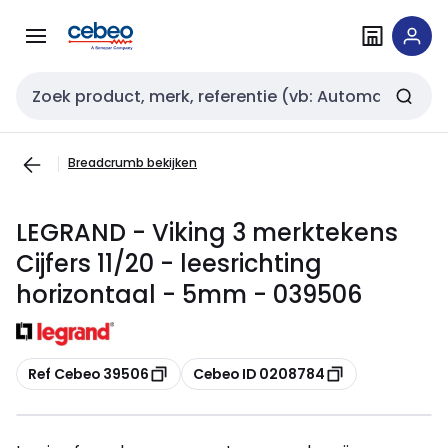
Overslaan
Overslaan
naar
naar
navigatie
inhoud
Zoekveld invoer
Breadcrumb bekijken
LEGRAND - Viking 3 merktekens
Cijfers 11/20 - leesrichting
horizontaal - 5mm - 039506
Kopiëren
Kopiëren
Ref Cebeo 39506
Cebeo ID 0208784