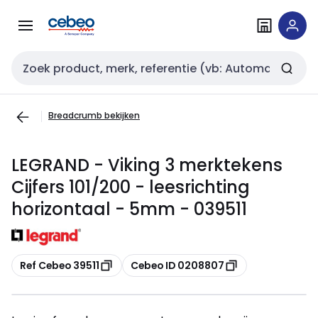
Overslaan
Overslaan
naar
naar
navigatie
inhoud
Zoekveld invoer
Breadcrumb bekijken
LEGRAND - Viking 3 merktekens
Cijfers 101/200 - leesrichting
horizontaal - 5mm - 039511
Kopiëren
Kopiëren
Ref Cebeo 39511
Cebeo ID 0208807