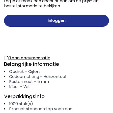
Log in of maak een account aan om de prijs- en
bestelinformatie te bekijken
Inloggen
Toon documentatie
Belangrijke informatie
Opdruk
-
Cijfers
Codeerrichting
-
Horizontaal
Rastermaat
-
5
mm
Kleur
-
Wit
Verpakkingsinfo
1000
stuk(s)
Product standaard op voorraad