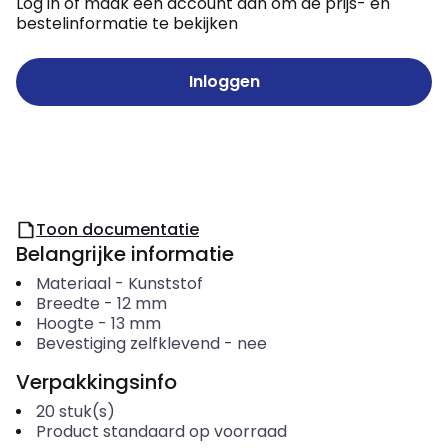
Log in of maak een account aan om de prijs- en
bestelinformatie te bekijken
Inloggen
Toon documentatie
Belangrijke informatie
Materiaal
-
Kunststof
Breedte
-
12
mm
Hoogte
-
13
mm
Bevestiging zelfklevend
-
nee
Verpakkingsinfo
20
stuk(s)
Product standaard op voorraad