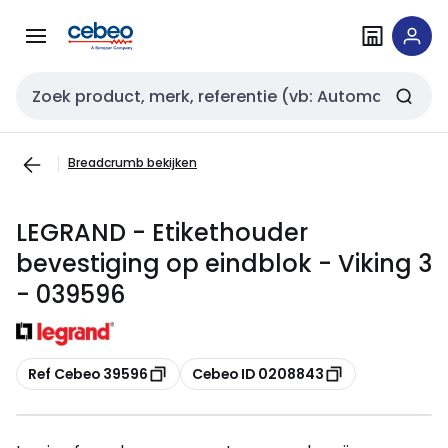
Overslaan
Overslaan
naar
naar
navigatie
inhoud
Zoekveld invoer
Breadcrumb bekijken
LEGRAND - Etikethouder
bevestiging op eindblok - Viking 3
- 039596
Kopiëren
Kopiëren
Ref Cebeo 39596
Cebeo ID 0208843