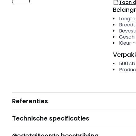
Toon 
Belangr
Lengte
Breedt
Bevesti
Geschi
Kleur
Verpakk
500
st
Produc
Referenties
Technische specificaties
Gedetailleerde beschrijving