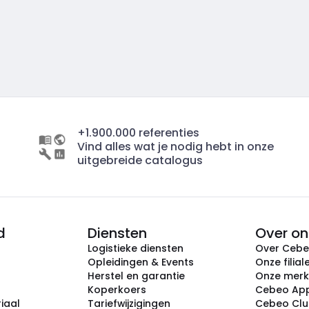
+1.900.000 referenties
Vind alles wat je nodig hebt in onze
uitgebreide catalogus
d
Diensten
Over on
Logistieke diensten
Over Ceb
Opleidingen & Events
Onze filial
Herstel en garantie
Onze mer
Koperkoers
Cebeo Ap
iaal
Tariefwijzigingen
Cebeo Cl