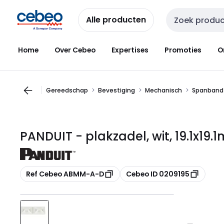
Overslaan
Overslaan
naar
naar
Alle producten
Zoekveld invoer
navigatie
inhoud
Home
Over Cebeo
Expertises
Promoties
O
Gereedschap
Bevestiging
Mechanisch
Spanband 
PANDUIT - plakzadel, wit, 19.1x1
Kopiëren
Kopiëren
Ref Cebeo ABMM-A-D
Cebeo ID 0209195