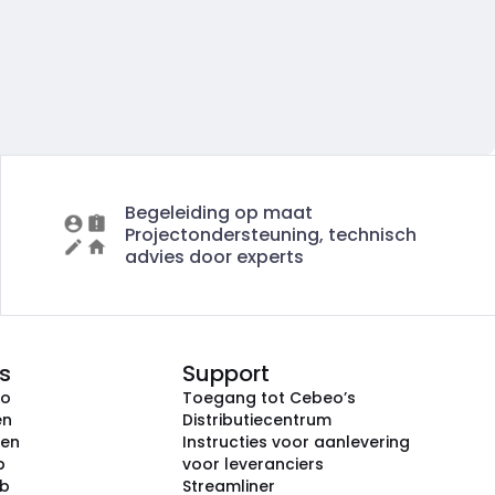
Begeleiding op maat
Projectondersteuning, technisch
advies door experts
s
Support
eo
Toegang tot Cebeo’s
en
Distributiecentrum
ken
Instructies voor aanlevering
p
voor leveranciers
ub
Streamliner