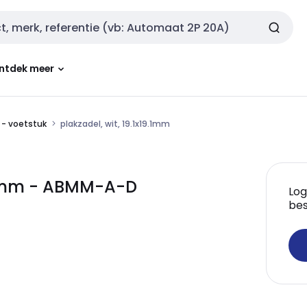
ntdek meer
- voetstuk
plakzadel, wit, 19.1x19.1mm
9.1mm - ABMM-A-D
Log
bes