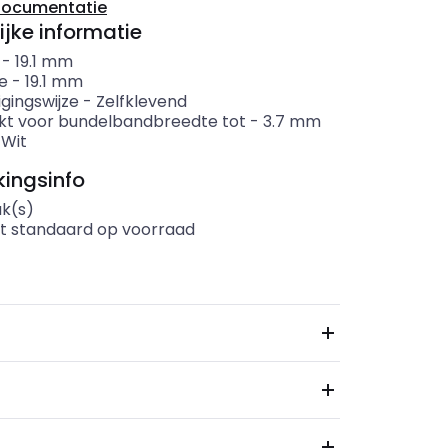
documentatie
ijke informatie
-
19.1
mm
e
-
19.1
mm
gingswijze
-
Zelfklevend
kt voor bundelbandbreedte tot
-
3.7
mm
-
Wit
ingsinfo
uk(s)
t standaard op voorraad