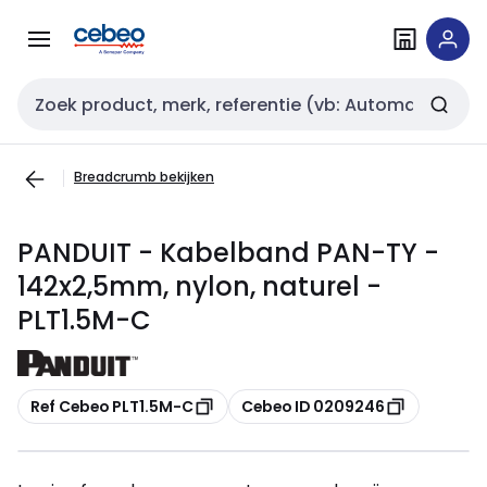
Overslaan
Overslaan
naar
naar
navigatie
inhoud
Zoekveld invoer
Breadcrumb bekijken
PANDUIT - Kabelband PAN-TY -
142x2,5mm, nylon, naturel -
PLT1.5M-C
Kopiëren
Kopiëren
Ref Cebeo PLT1.5M-C
Cebeo ID 0209246