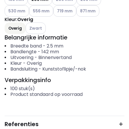
Andere varianten (Huidige combinatie niet mogelijk)
Andere varianten (Huidige combinatie niet mogeli
Andere varianten (Huidige combinatie
Andere varianten (Huidige
530 mm
556 mm
719 mm
871 mm
Kleur
:
Overig
Andere varianten (Huidige combinatie niet mogelijk
Overig
Zwart
Belangrijke informatie
Breedte band
-
2.5
mm
Bandlengte
-
142
mm
Uitvoering
-
Binnenvertand
Kleur
-
Overig
Bandsluiting
-
Kunststoflipje/-nok
Verpakkingsinfo
100
stuk(s)
Product standaard op voorraad
Referenties