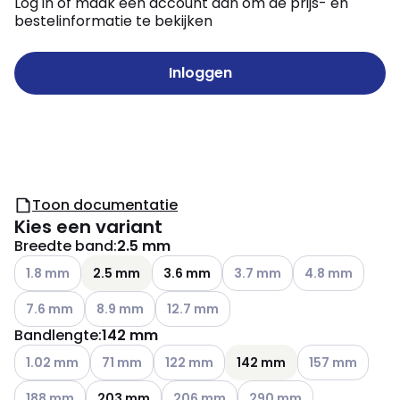
Log in of maak een account aan om de prijs- en
bestelinformatie te bekijken
Inloggen
Toon documentatie
Kies een variant
Breedte band
:
2.5 mm
Andere varianten (Huidige combinatie niet mogelijk)
Andere varianten (Huidige c
Andere varianten
1.8 mm
2.5 mm
3.6 mm
3.7 mm
4.8 mm
Andere varianten (Huidige combinatie niet mogelijk)
Andere varianten (Huidige combinatie niet mogelij
Andere varianten (Huidige combinatie n
7.6 mm
8.9 mm
12.7 mm
Bandlengte
:
142 mm
Andere varianten (Huidige combinatie niet mogelijk)
Andere varianten (Huidige combinatie niet mogeli
Andere varianten (Huidige combinatie n
Andere varianten
1.02 mm
71 mm
122 mm
142 mm
157 mm
Andere varianten (Huidige combinatie niet mogelijk)
Andere varianten (Huidige combinatie 
Andere varianten (Huidige
188 mm
203 mm
206 mm
290 mm