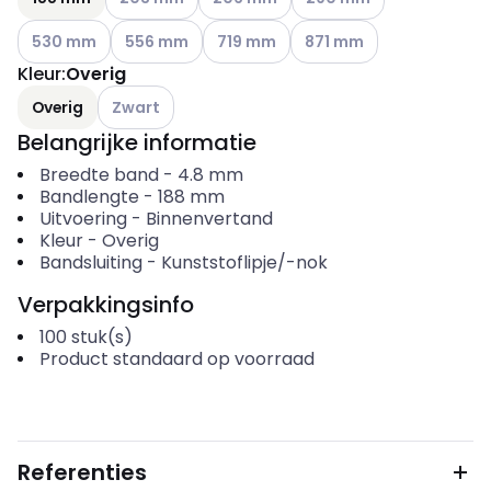
Andere varianten (Huidige combinatie niet mogelijk)
Andere varianten (Huidige combinatie niet mogeli
Andere varianten (Huidige combinatie
Andere varianten (Huidige
530 mm
556 mm
719 mm
871 mm
Kleur
:
Overig
Andere varianten (Huidige combinatie niet mogelijk
Overig
Zwart
Belangrijke informatie
Breedte band
-
4.8
mm
Bandlengte
-
188
mm
Uitvoering
-
Binnenvertand
Kleur
-
Overig
Bandsluiting
-
Kunststoflipje/-nok
Verpakkingsinfo
100
stuk(s)
Product standaard op voorraad
Referenties