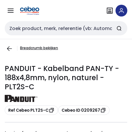
Overslaan
Overslaan
naar
naar
navigatie
inhoud
Zoekveld invoer
Breadcrumb bekijken
PANDUIT - Kabelband PAN-TY -
188x4,8mm, nylon, naturel -
PLT2S-C
Kopiëren
Kopiëren
Ref Cebeo PLT2S-C
Cebeo ID 0209267