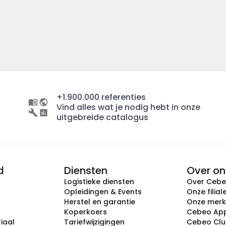
+1.900.000 referenties
Vind alles wat je nodig hebt in onze
uitgebreide catalogus
d
Diensten
Over on
Logistieke diensten
Over Ceb
Opleidingen & Events
Onze filial
Herstel en garantie
Onze mer
Koperkoers
Cebeo Ap
iaal
Tariefwijzigingen
Cebeo Cl