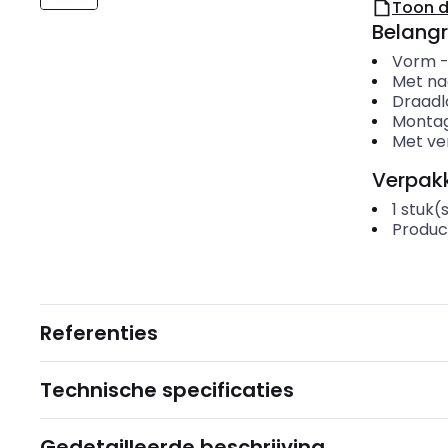
Toon 
Belangr
Vorm
Met n
Draadl
Montag
Met ver
Verpakk
1
stuk(
Produc
Referenties
Technische specificaties
Gedetailleerde beschrijving