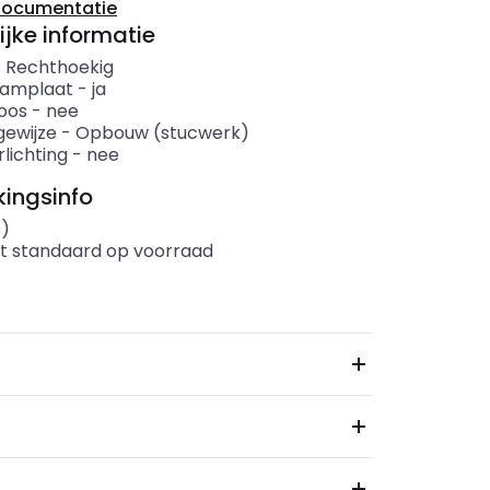
documentatie
ijke informatie
-
Rechthoekig
aamplaat
-
ja
oos
-
nee
ewijze
-
Opbouw (stucwerk)
lichting
-
nee
ingsinfo
s)
t standaard op voorraad