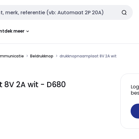
ntdek meer
ommunicatie
Beldrukknop
drukknopnaamplaat 8V 2A wit
8V 2A wit - D680
Log
bes