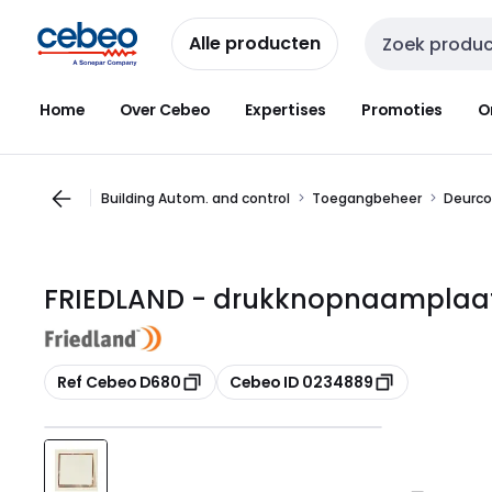
Overslaan
Overslaan
naar
naar
Alle producten
Zoekveld invoer
navigatie
inhoud
Home
Over Cebeo
Expertises
Promoties
O
Building Autom. and control
Toegangbeheer
Deurc
FRIEDLAND - drukknopnaamplaat 
Kopiëren
Kopiëren
Ref Cebeo D680
Cebeo ID 0234889