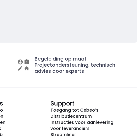
Begeleiding op maat
Projectondersteuning, technisch
advies door experts
s
Support
eo
Toegang tot Cebeo’s
en
Distributiecentrum
ken
Instructies voor aanlevering
p
voor leveranciers
ub
Streamliner