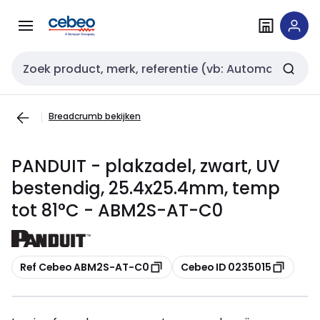
Overslaan
Overslaan
naar
naar
navigatie
inhoud
Zoekveld invoer
Breadcrumb bekijken
PANDUIT - plakzadel, zwart, UV
bestendig, 25.4x25.4mm, temp
tot 81°C - ABM2S-AT-C0
Kopiëren
Kopiëren
Ref Cebeo ABM2S-AT-C0
Cebeo ID 0235015