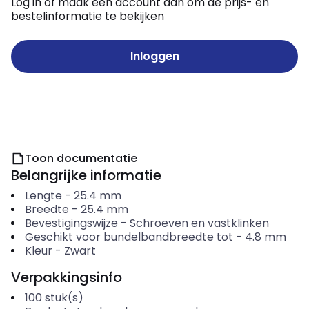
Log in of maak een account aan om de prijs- en
bestelinformatie te bekijken
Inloggen
Toon documentatie
Belangrijke informatie
Lengte
-
25.4
mm
Breedte
-
25.4
mm
Bevestigingswijze
-
Schroeven en vastklinken
Geschikt voor bundelbandbreedte tot
-
4.8
mm
Kleur
-
Zwart
Verpakkingsinfo
100
stuk(s)