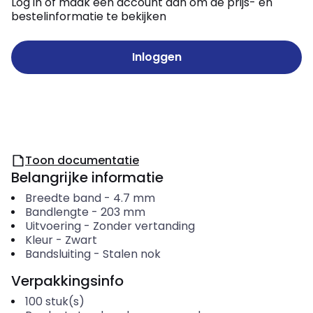
Log in of maak een account aan om de prijs- en
bestelinformatie te bekijken
Inloggen
Toon documentatie
Belangrijke informatie
Breedte band
-
4.7
mm
Bandlengte
-
203
mm
Uitvoering
-
Zonder vertanding
Kleur
-
Zwart
Bandsluiting
-
Stalen nok
Verpakkingsinfo
100
stuk(s)