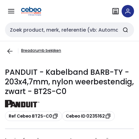
Overslaan
Overslaan
naar
naar
navigatie
inhoud
Zoekveld invoer
Breadcrumb bekijken
PANDUIT - Kabelband BARB-TY -
203x4,7mm, nylon weerbestendig,
zwart - BT2S-C0
Kopiëren
Kopiëren
Ref Cebeo BT2S-C0
Cebeo ID 0235162