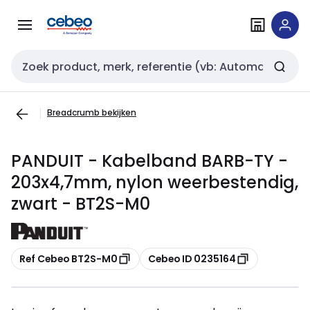
Overslaan
Overslaan
naar
naar
navigatie
inhoud
Zoekveld invoer
Breadcrumb bekijken
PANDUIT - Kabelband BARB-TY -
203x4,7mm, nylon weerbestendig,
zwart - BT2S-M0
Kopiëren
Kopiëren
Ref Cebeo BT2S-M0
Cebeo ID 0235164