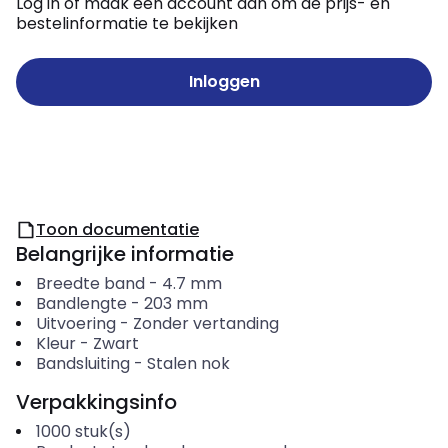
Log in of maak een account aan om de prijs- en
bestelinformatie te bekijken
Inloggen
Toon documentatie
Belangrijke informatie
Breedte band
-
4.7
mm
Bandlengte
-
203
mm
Uitvoering
-
Zonder vertanding
Kleur
-
Zwart
Bandsluiting
-
Stalen nok
Verpakkingsinfo
1000
stuk(s)