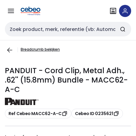
Overslaan
Overslaan
naar
naar
navigatie
inhoud
Zoekveld invoer
Breadcrumb bekijken
PANDUIT - Cord Clip, Metal Adh.,
.62'' (15.8mm) Bundle - MACC62-
A-C
Kopiëren
Kopiëren
Ref Cebeo MACC62-A-C
Cebeo ID 0235621