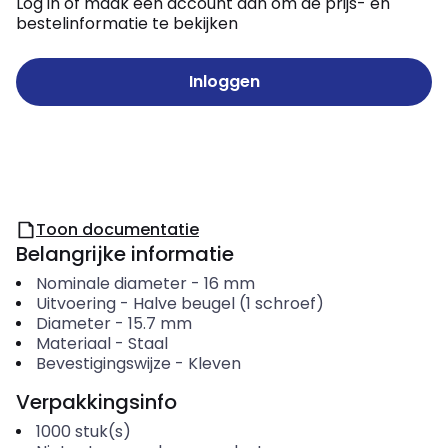
Log in of maak een account aan om de prijs- en
bestelinformatie te bekijken
Inloggen
Toon documentatie
Belangrijke informatie
Nominale diameter
-
16
mm
Uitvoering
-
Halve beugel (1 schroef)
Diameter
-
15.7
mm
Materiaal
-
Staal
Bevestigingswijze
-
Kleven
Verpakkingsinfo
1000
stuk(s)