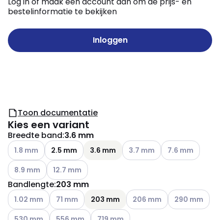
Log in of maak een account aan om de prijs- en
bestelinformatie te bekijken
Inloggen
Toon documentatie
Kies een variant
Breedte band
:
3.6 mm
Andere varianten (Huidige combinatie niet mogelijk)
Andere varianten (Huidige c
Andere varianten
1.8 mm
2.5 mm
3.6 mm
3.7 mm
7.6 mm
Andere varianten (Huidige combinatie niet mogelijk)
Andere varianten (Huidige combinatie niet mogelij
8.9 mm
12.7 mm
Bandlengte
:
203 mm
Andere varianten (Huidige combinatie niet mogelijk)
Andere varianten (Huidige combinatie niet mogeli
Andere varianten (Huidige 
Andere variant
1.02 mm
71 mm
203 mm
206 mm
290 mm
Andere varianten (Huidige combinatie niet mogelijk)
Andere varianten (Huidige combinatie niet mogeli
Andere varianten (Huidige combinatie
530 mm
556 mm
719 mm