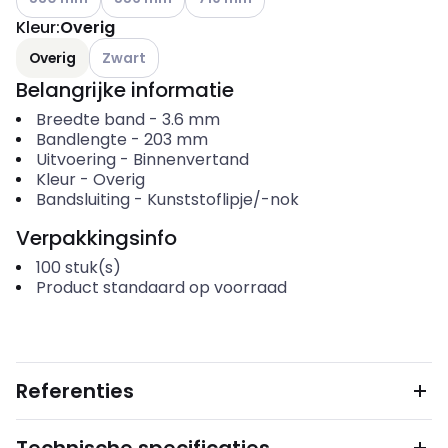
Kleur
:
Overig
Andere varianten (Huidige combinatie niet mogelijk
Overig
Zwart
Belangrijke informatie
Breedte band
-
3.6
mm
Bandlengte
-
203
mm
Uitvoering
-
Binnenvertand
Kleur
-
Overig
Bandsluiting
-
Kunststoflipje/-nok
Verpakkingsinfo
100
stuk(s)
Product standaard op voorraad
Referenties