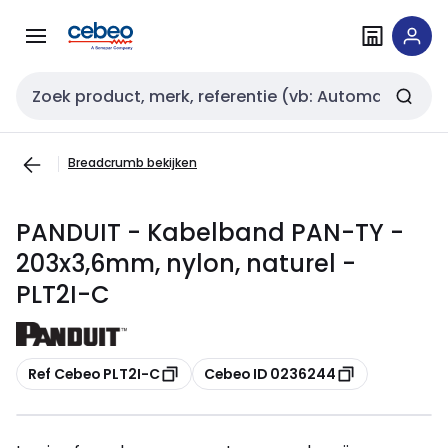
Overslaan
Overslaan
naar
naar
navigatie
inhoud
Zoekveld invoer
Breadcrumb bekijken
PANDUIT - Kabelband PAN-TY -
203x3,6mm, nylon, naturel -
PLT2I-C
Kopiëren
Kopiëren
Ref Cebeo PLT2I-C
Cebeo ID 0236244