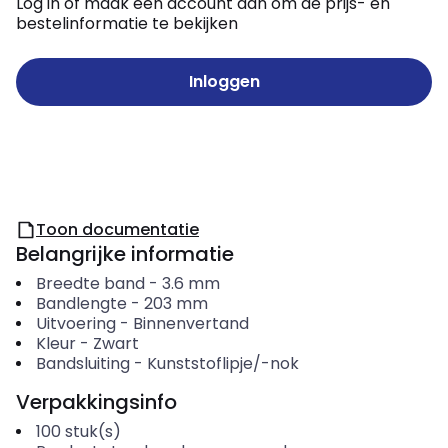
Log in of maak een account aan om de prijs- en
bestelinformatie te bekijken
Inloggen
Toon documentatie
Belangrijke informatie
Breedte band
-
3.6
mm
Bandlengte
-
203
mm
Uitvoering
-
Binnenvertand
Kleur
-
Zwart
Bandsluiting
-
Kunststoflipje/-nok
Verpakkingsinfo
100
stuk(s)