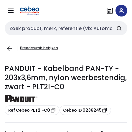
Overslaan
Overslaan
naar
naar
navigatie
inhoud
Zoekveld invoer
Breadcrumb bekijken
PANDUIT - Kabelband PAN-TY -
203x3,6mm, nylon weerbestendig,
zwart - PLT2I-C0
Kopiëren
Kopiëren
Ref Cebeo PLT2I-C0
Cebeo ID 0236245