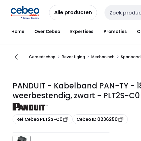
Overslaan
Overslaan
naar
naar
Alle producten
Zoekveld invoer
navigatie
inhoud
Home
Over Cebeo
Expertises
Promoties
O
Gereedschap
Bevestiging
Mechanisch
Spanband
PANDUIT - Kabelband PAN-TY - 1
weerbestendig, zwart - PLT2S-C0
Kopiëren
Kopiëren
Ref Cebeo PLT2S-C0
Cebeo ID 0236250