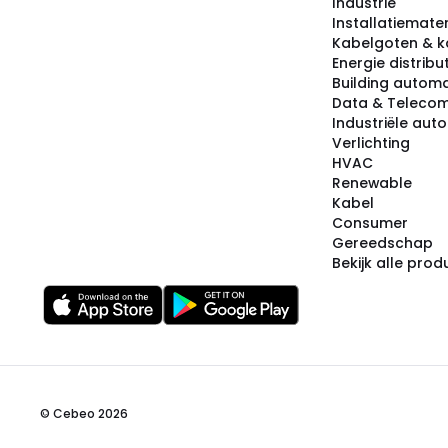
Industrie
Installatiemater
Kabelgoten & k
Energie distribu
Building automa
Data & Teleco
Industriële aut
Verlichting
HVAC
Renewable
Kabel
Consumer
Gereedschap
Bekijk alle pro
© Cebeo 2026