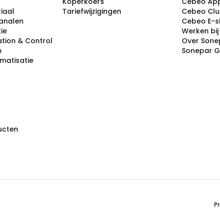
Koperkoers
Cebeo Ap
iaal
Tariefwijzigingen
Cebeo Cl
analen
Cebeo E-
tie
Werken bi
tion & Control
Over Sone
m
Sonepar 
omatisatie
ducten
Pr