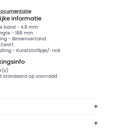
documentatie
ijke informatie
e band
-
4.8
mm
ngte
-
188
mm
ing
-
Binnenvertand
-
Zwart
iting
-
Kunststoflipje/-nok
ingsinfo
k(s)
t standaard op voorraad