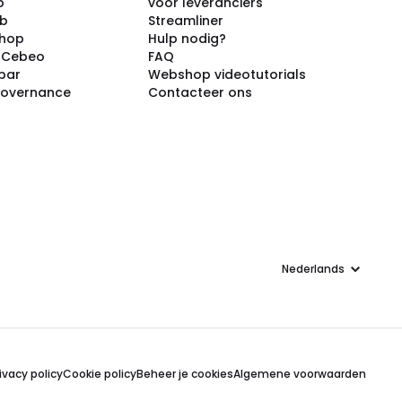
p
voor leveranciers
ub
Streamliner
shop
Hulp nodig?
j Cebeo
FAQ
par
Webshop videotutorials
Governance
Contacteer ons
Taal
ivacy policy
Cookie policy
Beheer je cookies
Algemene voorwaarden