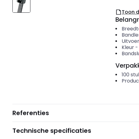
Toon 
Belangr
Breedt
Bandle
Uitvoer
Kleur
Bandslu
Verpakk
100
stu
Produc
Referenties
Technische specificaties