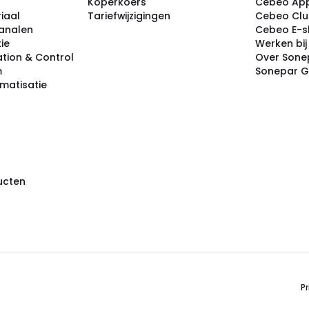
Koperkoers
Cebeo Ap
iaal
Tariefwijzigingen
Cebeo Cl
analen
Cebeo E-
tie
Werken bi
tion & Control
Over Sone
m
Sonepar 
omatisatie
ducten
Pr