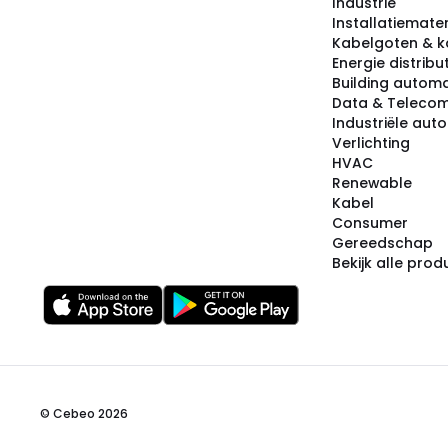
Industrie
Installatiemater
Kabelgoten & k
Energie distribu
Building automa
Data & Teleco
Industriële aut
Verlichting
HVAC
Renewable
Kabel
Consumer
Gereedschap
Bekijk alle pro
© Cebeo 2026