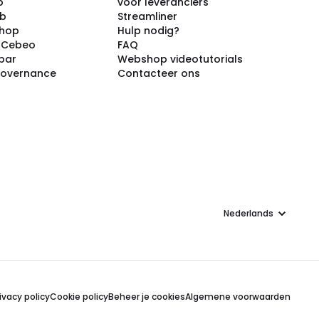
p
voor leveranciers
ub
Streamliner
shop
Hulp nodig?
j Cebeo
FAQ
par
Webshop videotutorials
Governance
Contacteer ons
Taal
ivacy policy
Cookie policy
Beheer je cookies
Algemene voorwaarden