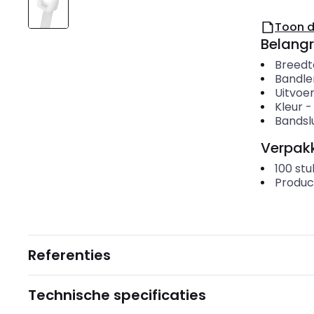
Toon 
Belangr
Breedt
Bandle
Uitvoer
Kleur
Bandslu
Verpakk
100
stu
Produc
Referenties
Technische specificaties