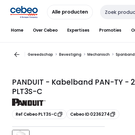
Overslaan
Overslaan
naar
naar
Alle producten
Zoekveld invoer
navigatie
inhoud
Home
Over Cebeo
Expertises
Promoties
O
Gereedschap
Bevestiging
Mechanisch
Spanband
PANDUIT - Kabelband PAN-TY - 29
PLT3S-C
Kopiëren
Kopiëren
Ref Cebeo PLT3S-C
Cebeo ID 0236274