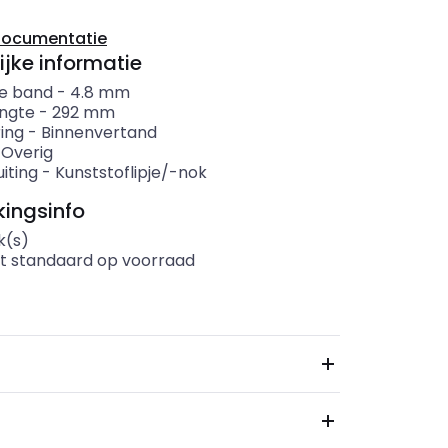
documentatie
ijke informatie
e band
-
4.8
mm
ngte
-
292
mm
ing
-
Binnenvertand
-
Overig
iting
-
Kunststoflipje/-nok
ingsinfo
k(s)
t standaard op voorraad