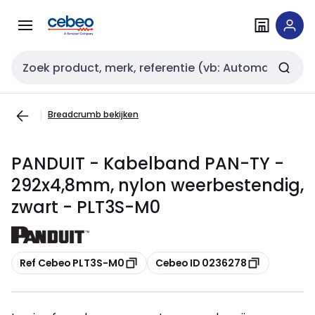
Overslaan
Overslaan
naar
naar
navigatie
inhoud
Zoekveld invoer
Breadcrumb bekijken
PANDUIT - Kabelband PAN-TY -
292x4,8mm, nylon weerbestendig,
zwart - PLT3S-M0
Kopiëren
Kopiëren
Ref Cebeo PLT3S-M0
Cebeo ID 0236278