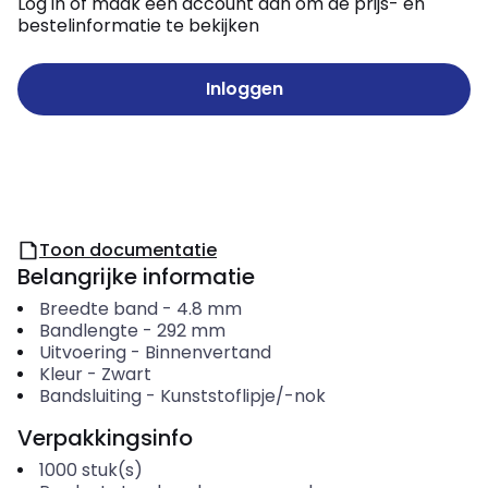
Log in of maak een account aan om de prijs- en
bestelinformatie te bekijken
Inloggen
Toon documentatie
Belangrijke informatie
Breedte band
-
4.8
mm
Bandlengte
-
292
mm
Uitvoering
-
Binnenvertand
Kleur
-
Zwart
Bandsluiting
-
Kunststoflipje/-nok
Verpakkingsinfo
1000
stuk(s)