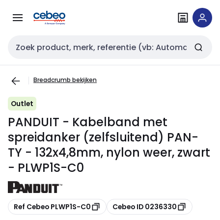
Overslaan
Overslaan
naar
naar
navigatie
inhoud
Zoekveld invoer
Breadcrumb bekijken
Outlet
PANDUIT - Kabelband met
spreidanker (zelfsluitend) PAN-
TY - 132x4,8mm, nylon weer, zwart
- PLWP1S-C0
Kopiëren
Kopiëren
Ref Cebeo PLWP1S-C0
Cebeo ID 0236330