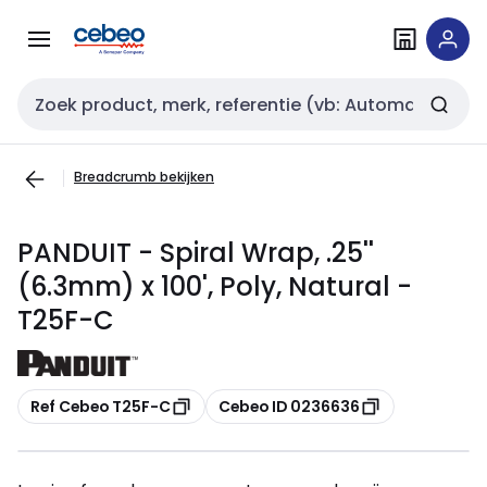
Overslaan
Overslaan
naar
naar
navigatie
inhoud
Zoekveld invoer
Breadcrumb bekijken
PANDUIT - Spiral Wrap, .25''
(6.3mm) x 100', Poly, Natural -
T25F-C
Kopiëren
Kopiëren
Ref Cebeo T25F-C
Cebeo ID 0236636