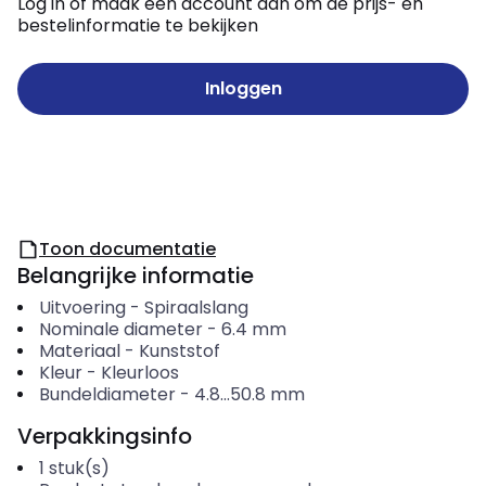
Log in of maak een account aan om de prijs- en
bestelinformatie te bekijken
Inloggen
Toon documentatie
Belangrijke informatie
Uitvoering
-
Spiraalslang
Nominale diameter
-
6.4
mm
Materiaal
-
Kunststof
Kleur
-
Kleurloos
Bundeldiameter
-
4.8...50.8
mm
Verpakkingsinfo
1
stuk(s)