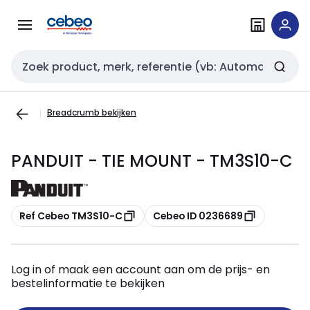
Overslaan
Overslaan
naar
naar
navigatie
inhoud
Zoekveld invoer
Breadcrumb bekijken
PANDUIT - TIE MOUNT - TM3S10-C
Kopiëren
Kopiëren
Ref Cebeo TM3S10-C
Cebeo ID 0236689
Log in of maak een account aan om de prijs- en
bestelinformatie te bekijken