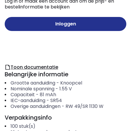
Log in of maak een account aan om de prijs- en
bestelinformatie te bekijken
Inloggen
Toon documentatie
Belangrijke informatie
Grootte aanduiding
-
Knoopcel
Nominale spanning
-
1.55
V
Capaciteit
-
81
mAh
IEC-aanduiding
-
SR54
Overige aanduidingen
-
RW 49/SR 1130 W
Verpakkingsinfo
100
stuk(s)