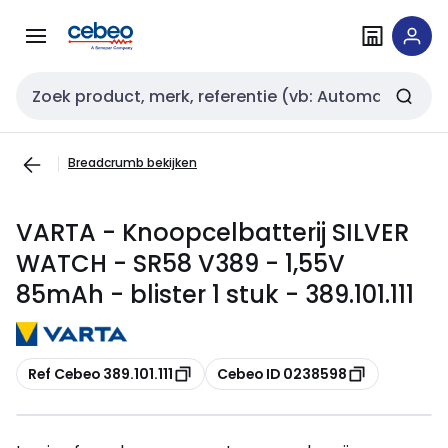
Overslaan
Overslaan
naar
naar
navigatie
inhoud
Zoekveld invoer
Breadcrumb bekijken
VARTA - Knoopcelbatterij SILVER
WATCH - SR58 V389 - 1,55V
85mAh - blister 1 stuk - 389.101.111
Kopiëren
Kopiëren
Ref Cebeo 389.101.111
Cebeo ID 0238598