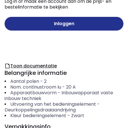
Log in of maak een account aan om de prijs- en
bestelinformatie te bekijken
Inloggen
Toon documentatie
Belangrijke informatie
Aantal polen
-
2
Nom. continustroom Iu
-
20
A
Apparaatbouwvorm
-
Inbouwapparaat vaste
inbouw techniek
Uitvoering van het bedieningselement
-
Deurkoppelingsdraaiaandrijving
Kleur bedieningselement
-
Zwart
Verpakkingsinfo