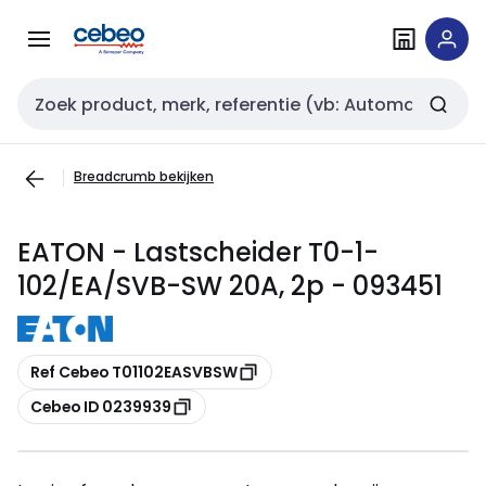
Overslaan
Overslaan
naar
naar
navigatie
inhoud
Zoekveld invoer
Breadcrumb bekijken
EATON - Lastscheider T0-1-
102/EA/SVB-SW 20A, 2p - 093451
Kopiëren
Ref Cebeo T01102EASVBSW
Kopiëren
Cebeo ID 0239939