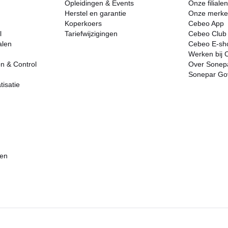
Opleidingen & Events
Onze filialen
Herstel en garantie
Onze merk
Koperkoers
Cebeo App
l
Tariefwijzigingen
Cebeo Club
alen
Cebeo E-sh
Werken bij 
on & Control
Over Sonep
Sonepar Go
tisatie
ten