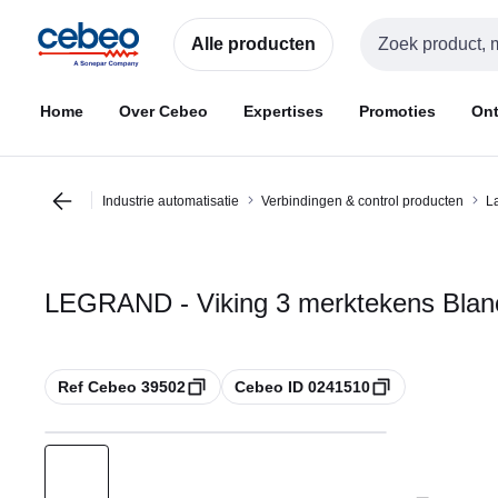
Overslaan
Overslaan
naar
naar
Alle producten
Zoekveld invoer
navigatie
inhoud
Home
Over Cebeo
Expertises
Promoties
Ont
Industrie automatisatie
Verbindingen & control producten
L
LEGRAND - Viking 3 merktekens Blanc
Kopiëren
Kopiëren
Ref Cebeo 39502
Cebeo ID 0241510