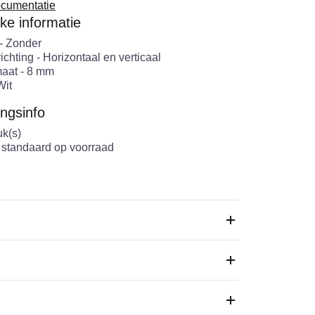
cumentatie
jke informatie
-
Zonder
ichting
-
Horizontaal en verticaal
maat
-
8
mm
Wit
ngsinfo
uk(s)
 standaard op voorraad