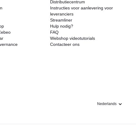
Distributiecentrum
en
Instructies voor aanlevering voor
leveranciers
Streamliner
op
Hulp nodig?
Cebeo
FAQ
ar
Webshop videotutorials
vernance
Contacteer ons
Taal