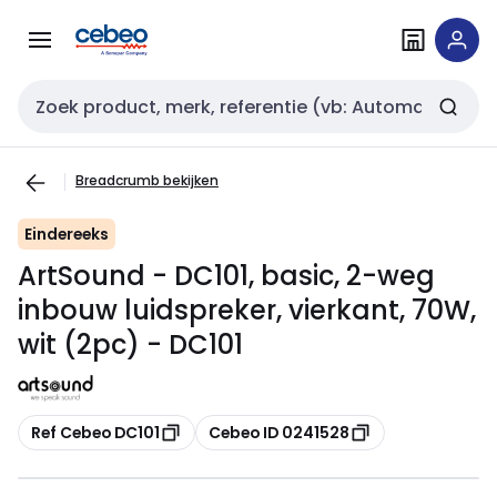
Overslaan
Overslaan
naar
naar
navigatie
inhoud
Zoekveld invoer
Breadcrumb bekijken
Eindereeks
ArtSound - DC101, basic, 2-weg
inbouw luidspreker, vierkant, 70W,
wit (2pc) - DC101
Kopiëren
Kopiëren
Ref Cebeo DC101
Cebeo ID 0241528