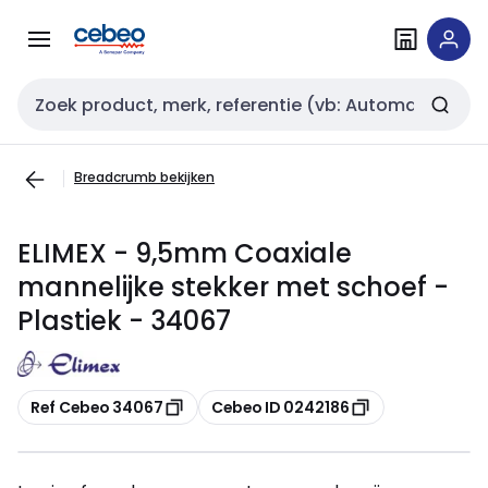
Overslaan
Overslaan
naar
naar
navigatie
inhoud
Zoekveld invoer
Breadcrumb bekijken
ELIMEX - 9,5mm Coaxiale
mannelijke stekker met schoef -
Plastiek - 34067
Kopiëren
Kopiëren
Ref Cebeo 34067
Cebeo ID 0242186