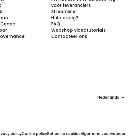
p
voor leveranciers
ub
Streamliner
shop
Hulp nodig?
j Cebeo
FAQ
par
Webshop videotutorials
Governance
Contacteer ons
Taal
ivacy policy
Cookie policy
Beheer je cookies
Algemene voorwaarden