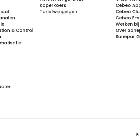
Koperkoers
Cebeo Ap
iaal
Tariefwijzigingen
Cebeo Cl
analen
Cebeo E-
tie
Werken bi
tion & Control
Over Sone
m
Sonepar 
omatisatie
ducten
Pr