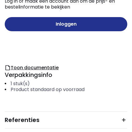
Log in of maak een account aan om de prijs- en
bestelinformatie te bekijken
Inloggen
Toon documentatie
Verpakkingsinfo
1
stuk(s)
Product standaard op voorraad
Referenties