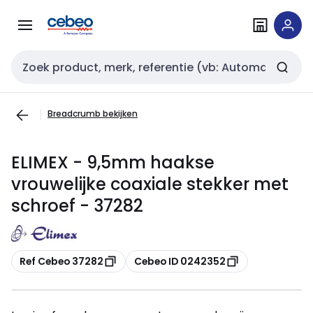
Overslaan
Overslaan
naar
naar
navigatie
inhoud
Zoekveld invoer
Breadcrumb bekijken
ELIMEX - 9,5mm haakse
vrouwelijke coaxiale stekker met
schroef - 37282
Kopiëren
Kopiëren
Ref Cebeo 37282
Cebeo ID 0242352