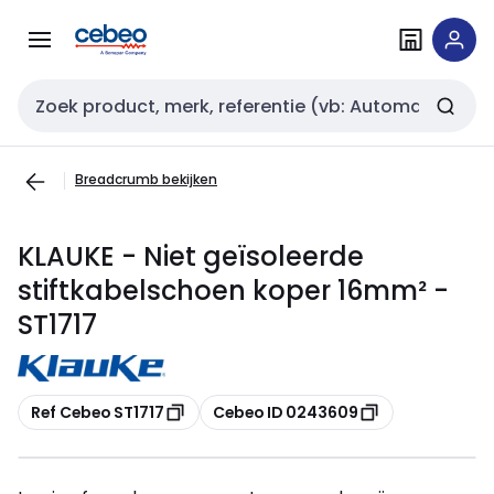
Overslaan
Overslaan
naar
naar
navigatie
inhoud
Zoekveld invoer
Breadcrumb bekijken
KLAUKE - Niet geïsoleerde
stiftkabelschoen koper 16mm² -
ST1717
Kopiëren
Kopiëren
Ref Cebeo ST1717
Cebeo ID 0243609