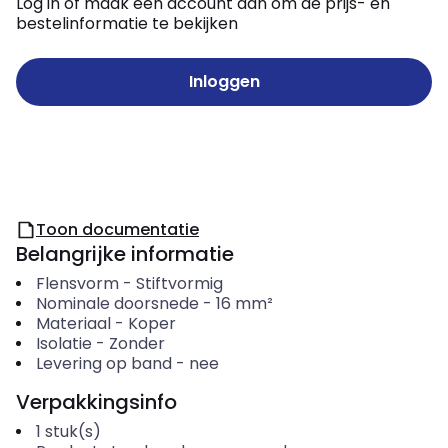
Log in of maak een account aan om de prijs- en
bestelinformatie te bekijken
Inloggen
Toon documentatie
Belangrijke informatie
Flensvorm
-
Stiftvormig
Nominale doorsnede
-
16
mm²
Materiaal
-
Koper
Isolatie
-
Zonder
Levering op band
-
nee
Verpakkingsinfo
1
stuk(s)