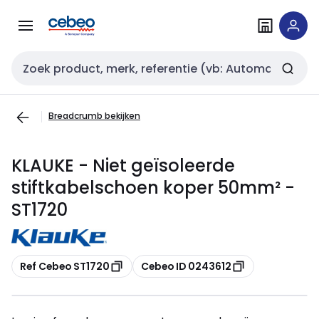
Overslaan
Overslaan
naar
naar
navigatie
inhoud
Zoekveld invoer
Breadcrumb bekijken
KLAUKE - Niet geïsoleerde
stiftkabelschoen koper 50mm² -
ST1720
Kopiëren
Kopiëren
Ref Cebeo ST1720
Cebeo ID 0243612