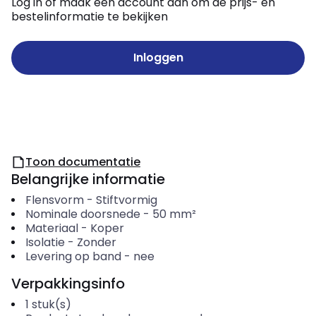
Log in of maak een account aan om de prijs- en
bestelinformatie te bekijken
Inloggen
Toon documentatie
Belangrijke informatie
Flensvorm
-
Stiftvormig
Nominale doorsnede
-
50
mm²
Materiaal
-
Koper
Isolatie
-
Zonder
Levering op band
-
nee
Verpakkingsinfo
1
stuk(s)