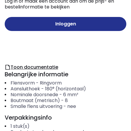
Log in of maak een account aan om de prijs- en
bestelinformatie te bekijken
Inloggen
Toon documentatie
Belangrijke informatie
Flensvorm
-
Ringvorm
Aansluithoek
-
180° (horizontaal)
Nominale doorsnede
-
6
mm²
Boutmaat (metrisch)
-
8
Smalle flens uitvoering
-
nee
Verpakkingsinfo
1
stuk(s)