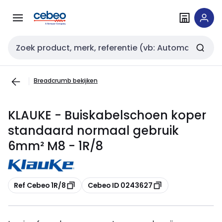
Overslaan
Overslaan
naar
naar
navigatie
inhoud
Zoekveld invoer
Breadcrumb bekijken
KLAUKE - Buiskabelschoen koper
standaard normaal gebruik
6mm² M8 - 1R/8
Kopiëren
Kopiëren
Ref Cebeo 1R/8
Cebeo ID 0243627