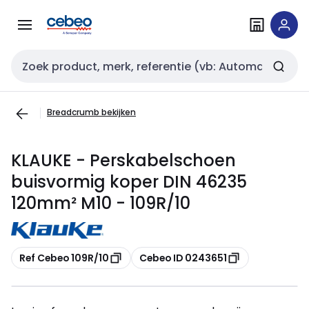
Overslaan
Overslaan
naar
naar
navigatie
inhoud
Zoekveld invoer
Breadcrumb bekijken
KLAUKE - Perskabelschoen
buisvormig koper DIN 46235
120mm² M10 - 109R/10
Kopiëren
Kopiëren
Ref Cebeo 109R/10
Cebeo ID 0243651