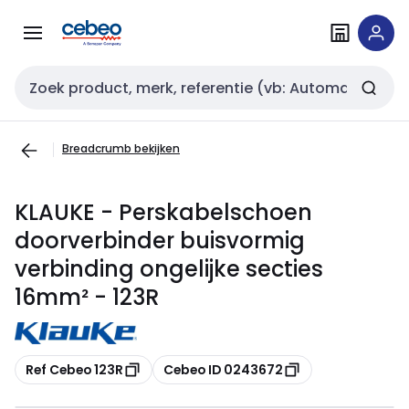
Overslaan
Overslaan
naar
naar
navigatie
inhoud
Zoekveld invoer
Breadcrumb bekijken
KLAUKE - Perskabelschoen
doorverbinder buisvormig
verbinding ongelijke secties
16mm² - 123R
Kopiëren
Kopiëren
Ref Cebeo 123R
Cebeo ID 0243672