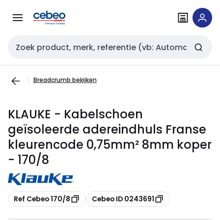
Overslaan
Overslaan
naar
naar
navigatie
inhoud
Zoekveld invoer
Breadcrumb bekijken
KLAUKE - Kabelschoen
geïsoleerde adereindhuls Franse
kleurencode 0,75mm² 8mm koper
- 170/8
Kopiëren
Kopiëren
Ref Cebeo 170/8
Cebeo ID 0243691