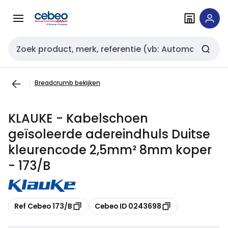
Overslaan
Overslaan
naar
naar
navigatie
inhoud
Zoekveld invoer
Breadcrumb bekijken
KLAUKE - Kabelschoen
geïsoleerde adereindhuls Duitse
kleurencode 2,5mm² 8mm koper
- 173/B
Kopiëren
Kopiëren
Ref Cebeo 173/B
Cebeo ID 0243698