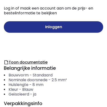
Log in of maak een account aan om de prijs- en
bestelinformatie te bekijken
Inloggen
Toon documentatie
Belangrijke informatie
Bouwvorm
-
Standaard
Nominale doorsnede
-
2.5
mm²
Hulslengte
-
8
mm
Kleur
-
Blauw
Geïsoleerd
-
ja
Verpakkingsinfo