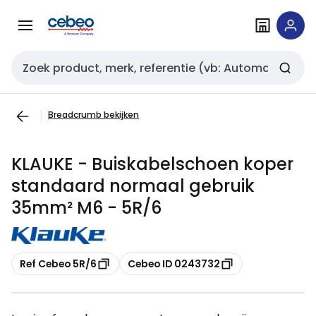
Overslaan
Overslaan
naar
naar
navigatie
inhoud
Zoekveld invoer
Breadcrumb bekijken
KLAUKE - Buiskabelschoen koper
standaard normaal gebruik
35mm² M6 - 5R/6
Kopiëren
Kopiëren
Ref Cebeo 5R/6
Cebeo ID 0243732