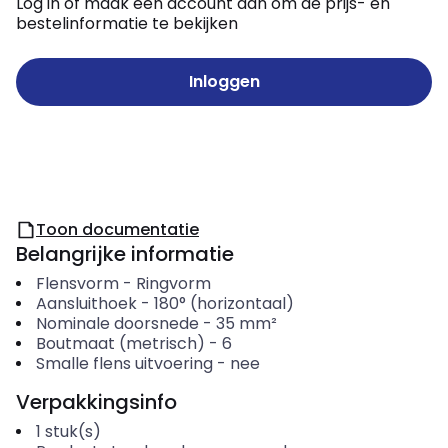
Log in of maak een account aan om de prijs- en
bestelinformatie te bekijken
Inloggen
Toon documentatie
Belangrijke informatie
Flensvorm
-
Ringvorm
Aansluithoek
-
180° (horizontaal)
Nominale doorsnede
-
35
mm²
Boutmaat (metrisch)
-
6
Smalle flens uitvoering
-
nee
Verpakkingsinfo
1
stuk(s)