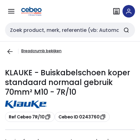
Overslaan
Overslaan
naar
naar
navigatie
inhoud
Zoekveld invoer
Breadcrumb bekijken
KLAUKE - Buiskabelschoen koper
standaard normaal gebruik
70mm² M10 - 7R/10
Kopiëren
Kopiëren
Ref Cebeo 7R/10
Cebeo ID 0243760