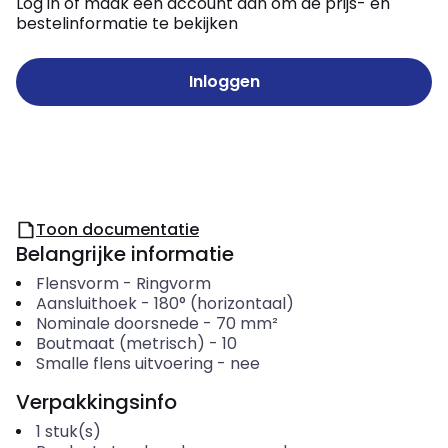
Log in of maak een account aan om de prijs- en
bestelinformatie te bekijken
Inloggen
Toon documentatie
Belangrijke informatie
Flensvorm
-
Ringvorm
Aansluithoek
-
180° (horizontaal)
Nominale doorsnede
-
70
mm²
Boutmaat (metrisch)
-
10
Smalle flens uitvoering
-
nee
Verpakkingsinfo
1
stuk(s)