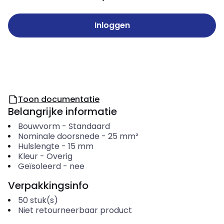
Inloggen
Toon documentatie
Belangrijke informatie
Bouwvorm
-
Standaard
Nominale doorsnede
-
25
mm²
Hulslengte
-
15
mm
Kleur
-
Overig
Geïsoleerd
-
nee
Verpakkingsinfo
50
stuk(s)
Niet retourneerbaar product