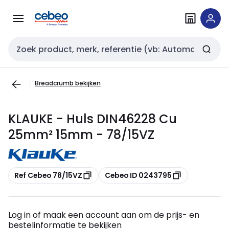
Overslaan
Overslaan
naar
naar
navigatie
inhoud
Zoekveld invoer
Breadcrumb bekijken
KLAUKE - Huls DIN46228 Cu
25mm² 15mm - 78/15VZ
Kopiëren
Kopiëren
Ref Cebeo 78/15VZ
Cebeo ID 0243795
Log in of maak een account aan om de prijs- en
bestelinformatie te bekijken