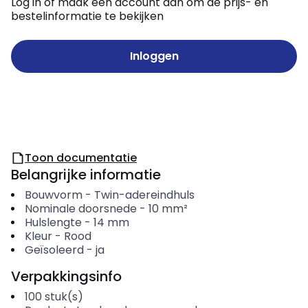
Log in of maak een account aan om de prijs- en
bestelinformatie te bekijken
Inloggen
Toon documentatie
Belangrijke informatie
Bouwvorm
-
Twin-adereindhuls
Nominale doorsnede
-
10
mm²
Hulslengte
-
14
mm
Kleur
-
Rood
Geïsoleerd
-
ja
Verpakkingsinfo
100
stuk(s)