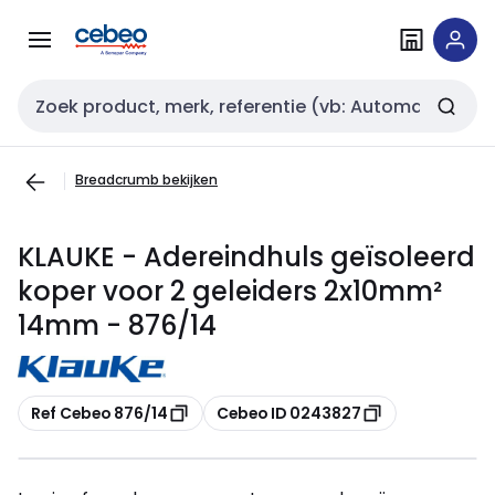
Overslaan
Overslaan
naar
naar
navigatie
inhoud
Zoekveld invoer
Breadcrumb bekijken
KLAUKE - Adereindhuls geïsoleerd
koper voor 2 geleiders 2x10mm²
14mm - 876/14
Kopiëren
Kopiëren
Ref Cebeo 876/14
Cebeo ID 0243827