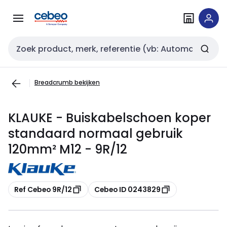
Overslaan
Overslaan
naar
naar
navigatie
inhoud
Zoekveld invoer
Breadcrumb bekijken
KLAUKE - Buiskabelschoen koper
standaard normaal gebruik
120mm² M12 - 9R/12
Kopiëren
Kopiëren
Ref Cebeo 9R/12
Cebeo ID 0243829