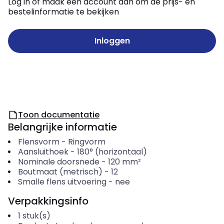
Log in of maak een account aan om de prijs- en
bestelinformatie te bekijken
Inloggen
Toon documentatie
Belangrijke informatie
Flensvorm
-
Ringvorm
Aansluithoek
-
180° (horizontaal)
Nominale doorsnede
-
120
mm²
Boutmaat (metrisch)
-
12
Smalle flens uitvoering
-
nee
Verpakkingsinfo
1
stuk(s)