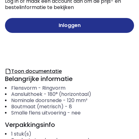
Log in of maak een account aan om de prijs- en
bestelinformatie te bekijken
Inloggen
Toon documentatie
Belangrijke informatie
Flensvorm
-
Ringvorm
Aansluithoek
-
180° (horizontaal)
Nominale doorsnede
-
120
mm²
Boutmaat (metrisch)
-
8
Smalle flens uitvoering
-
nee
Verpakkingsinfo
1
stuk(s)