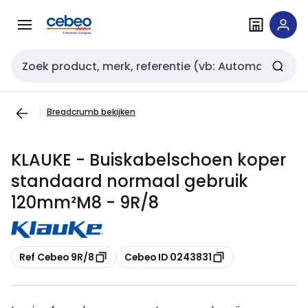
Overslaan
Overslaan
naar
naar
navigatie
inhoud
Zoekveld invoer
Breadcrumb bekijken
KLAUKE - Buiskabelschoen koper
standaard normaal gebruik
120mm²M8 - 9R/8
Kopiëren
Kopiëren
Ref Cebeo 9R/8
Cebeo ID 0243831