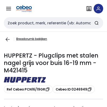
Overslaan
Overslaan
naar
naar
navigatie
inhoud
Zoekveld invoer
Breadcrumb bekijken
HUPPERTZ - Plugclips met stalen
nagel grijs voor buis 16-19 mm -
M421415
Kopiëren
Kopiëren
Ref Cebeo PCN16/19GR
Cebeo ID 0246949