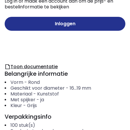
Log in of maak een account aan om de prijs- en
bestelinformatie te bekijken
Inloggen
Toon documentatie
Belangrijke informatie
Vorm
-
Rond
Geschikt voor diameter
-
16...19
mm
Materiaal
-
Kunststof
Met spijker
-
ja
Kleur
-
Grijs
Verpakkingsinfo
100
stuk(s)