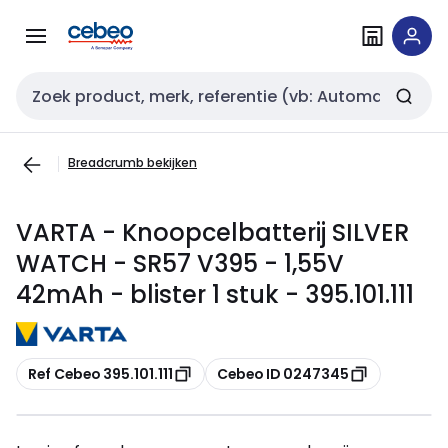
Overslaan
Overslaan
naar
naar
navigatie
inhoud
Zoekveld invoer
Breadcrumb bekijken
VARTA - Knoopcelbatterij SILVER
WATCH - SR57 V395 - 1,55V
42mAh - blister 1 stuk - 395.101.111
Kopiëren
Kopiëren
Ref Cebeo 395.101.111
Cebeo ID 0247345