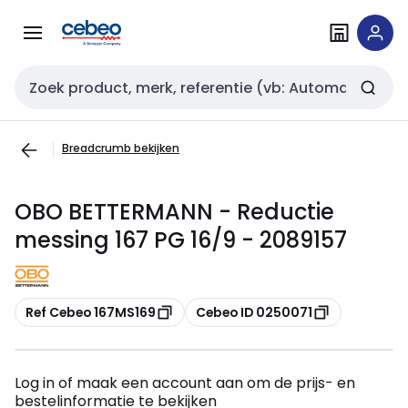
Overslaan
Overslaan
naar
naar
navigatie
inhoud
Zoekveld invoer
Breadcrumb bekijken
OBO BETTERMANN - Reductie
messing 167 PG 16/9 - 2089157
Kopiëren
Kopiëren
Ref Cebeo 167MS169
Cebeo ID 0250071
Log in of maak een account aan om de prijs- en
bestelinformatie te bekijken